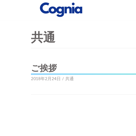
コ
ン
テ
共通
ン
ツ
へ
ス
ご挨拶
キ
2018年2月24日
共通
ッ
プ